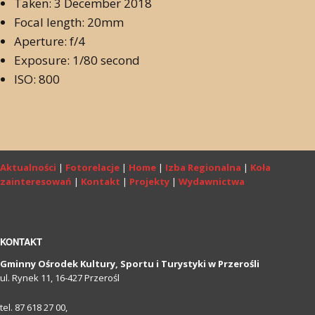
Taken: 3 December 2018
Focal length: 20mm
Aperture: f/4
Exposure: 1/80 second
ISO: 800
Aktualności
|
Fotorelacje
|
Home
|
Izba Regionalna
|
Koła
zainteresowań
|
Kontakt
|
Projekty
|
Wydawnictwa
KONTAKT
Gminny Ośrodek Kultury, Sportu i Turystyki w Przerośli
ul. Rynek 11, 16-427 Przerośl
tel. 87 618 27 00,