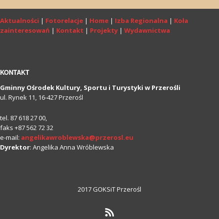
Aktualności
|
Fotorelacje
|
Home
|
Izba Regionalna
|
Koła
zainteresowań
|
Kontakt
|
Projekty
|
Wydawnictwa
KONTAKT
Gminny Ośrodek Kultury, Sportu i Turystyki w Przerośli
ul. Rynek 11, 16-427 Przerośl
tel. 87 618 27 00,
faks +87 562 72 32
e-mail:
angelikawroblewska@przerosl.eu
Dyrektor
: Angelika Anna Wróblewska
2017 GOKSiT Przerośl